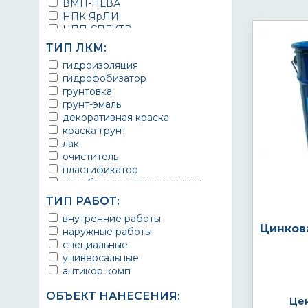
ВМП-НЕВА
НПК ЯрЛИ
НПП СПЕКТР
НПФ ЭМАЛЬ
ТИП ЛКМ:
ТЕРМА
гидроизоляция
УРЕПЛЕН
гидрофобизатор
грунтовка
грунт-эмаль
декоративная краска
краска-грунт
лак
очиститель
пластификатор
преобразователь ржавчины
эмаль
ТИП РАБОТ:
Краска
внутренние работы
Покрытие
Цинков
наружные работы
грунт эмаль
специальные
защитное покрытие
универсальные
антикор комп
ОБЪЕКТ НАНЕСЕНИЯ:
Цен