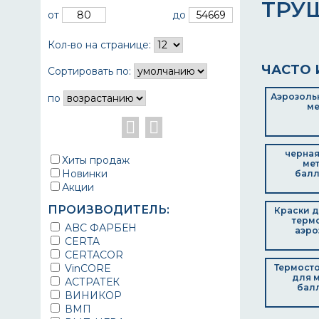
ТРУ
от
до
Кол-во на странице:
ЧАСТО 
Сортировать по:
Аэрозольн
по
ме
черная
Хиты продаж
мет
Новинки
балл
Акции
ПРОИЗВОДИТЕЛЬ:
Краски д
терм
ABC ФАРБЕН
аэро
CERTA
CERTACOR
VinCORE
Термосто
для м
АСТРАТЕК
бал
ВИНИКОР
ВМП