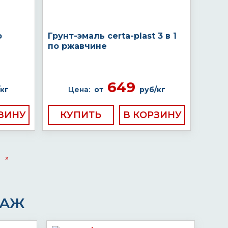
о
Грунт-эмаль certa-plast 3 в 1
по ржавчине
649
кг
Цена:
от
руб/кг
КУПИТЬ
»
ДАЖ