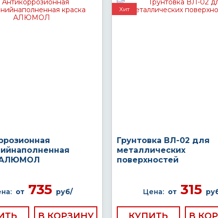
Хит
ррозионная
Грунтовка ВЛ-02 для
ийнаполненная
металлических
а АЛЮМОЛ
поверхностей
735
315
на:
от
руб/
Цена:
от
руб
ИТЬ
КУПИТЬ