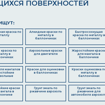
ЩИХСЯ ПОВЕРХНОСТЕЙ
ИЩУТ:
ая краска по
Алкидные краски по
Быстросохнущая
таллу
металлу в
краска по металлу в
баллончиках
баллончиках
 краска по
Аэрозольные краски
Жаростойкие краск
аллу в
для двигателя
для мангала в
ончиках
баллончике
ля мангалов
Краски для оцинковки
Краски оцинковка п
остойкие
в баллончиках
металлу в
зольные
баллончиках
йкие краски
Грунт эмаль по
Грунт эмаль по
ангала в
ржавчине аэрозоль
ржавчине для
лончике
автомобиля аэрозол