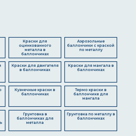
Краски для
Аэрозольные
оцинкованного
баллончики с краской
металла в
по металлу
баллончиках
и
Краски для двигателя
Краски для мангала в
в баллончиках
баллончиках
о
Кузнечные краски в
Термо краски в
баллончиках
баллончике для
мангала
Грунтовка в
Грунтовка по металлу в
баллончиках для
баллончиках
ь
металла