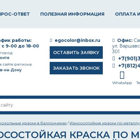
ПРОС-ОТВЕТ
ПОЛЕЗНАЯ ИНФОРМАЦИЯ
ОПЛАТА 
фик работы:
egocolor@inbox.ru
Офис:
Сан
 с 9-00 до 18-00
ул. Варшавск
301
ОСТАВИТЬ ЗАЯВКУ
город:
онте
+7(901)
а сайте региона:
+7(812)
ЗАКАЗАТЬ ЗВОНОК
в-на-Дону
WhatsApp
T
розольные краски в баллончиках
/
Износостойкие краски по металлу
ОСОСТОЙКАЯ КРАСКА ПО М