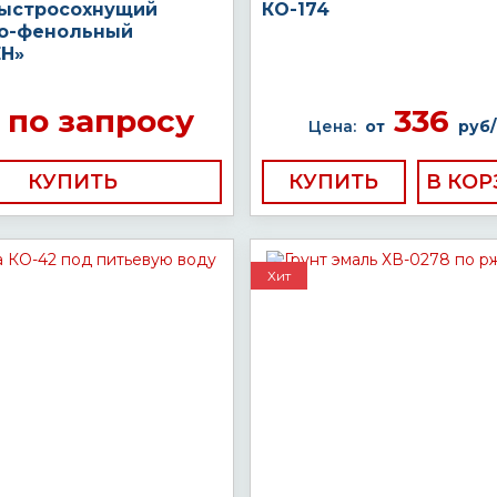
быстросохнущий
КО-174
о-фенольный
Н»
по запросу
336
Цена:
от
руб/
КУПИТЬ
КУПИТЬ
Хит