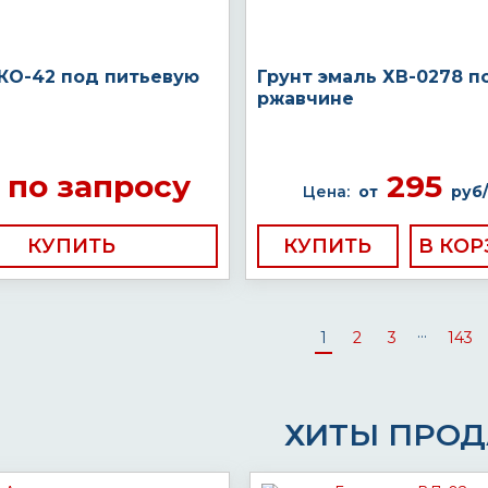
 КО-42 под питьевую
Грунт эмаль ХВ-0278 п
ржавчине
по запросу
295
Цена:
от
руб/
КУПИТЬ
КУПИТЬ
...
1
2
3
143
ХИТЫ ПРО