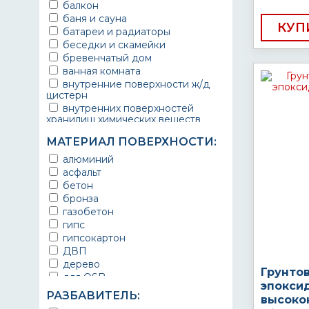
балкон
баня и сауна
КУП
батареи и радиаторы
беседки и скамейки
бревенчатый дом
ванная комната
внутренние поверхности ж/д
цистерн
внутренних поверхностей
хранилищ химических веществ
водопроводы
МАТЕРИАЛ ПОВЕРХНОСТИ:
ворота
выхлопные системы
алюминий
автомобилей
асфальт
газопроводы
бетон
гараж
бронза
гидротехнические сооружения
газобетон
городской транспорт
гипс
грузовые вагоны
гипсокартон
двери металлические
ДВП
детали двигателей
дерево
Грунто
детали машин
для OSB
эпокси
детали механизмов
для бетона
РАЗБАВИТЕЛЬ:
высоко
для автомобилей
для гипса