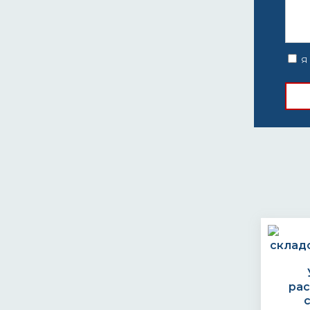
Я 
ра