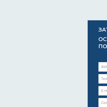
ЗА
ОС
ПО