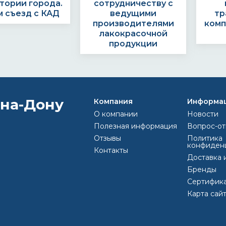
тории города.
сотрудничеству с
 съезд с КАД
ведущими
тр
производителями
комп
лакокрасочной
продукции
Компания
Информа
О компании
Новости
КАК ОФОРМИТЬ 
Полезная информация
Вопрос-от
Отзывы
Политика
конфиден
Контакты
Доставка 
Выс
Бренды
ить заявку по
Наши менеджеры
Опла
Сертифик
ону или e-mail
свяжутся с Вами и
Карта сай
812) 493 44 47
обоговорят детали
olor@inbox.ru
заказа