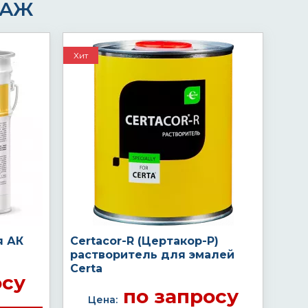
ДАЖ
Хит
я АК
Certacor-R (Цертакор-Р)
растворитель для эмалей
Certa
осу
по запросу
Цена: