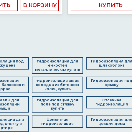
ИТЬ
КУПИТЬ
оляция под
гидроизоляция для
Гидроизоляция дл
ку цена
емкостей
шлакоблока
металлических купить
изоляция
гидроизоляция швов
Гидроизоляция по
 балконов и
колодца из бетонных
крышу
еррас
колец купить
иалы для
гидроизоляция для
Отсечная
изоляции
пола под стяжку
гидроизоляция
рыши
купить
оляция для
Цементная
Гидроизоляция дл
д стяжку в
гидроизоляция
цоколя дома
артире