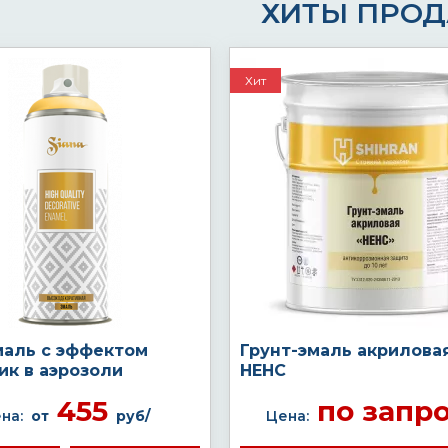
ХИТЫ ПРО
Хит
маль с эффектом
Грунт-эмаль акрилова
ик в аэрозоли
НЕНС
455
по запр
на:
от
руб/
Цена: