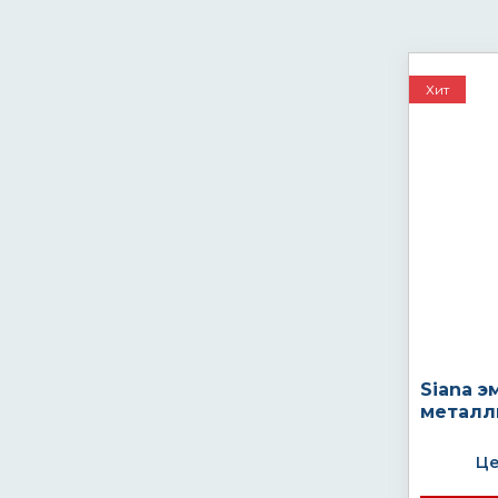
Хит
Siana э
металл
Це