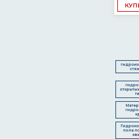
КУП
гидроиз
стяж
гидро
открытых
т
Матер
гидро
к
Гидроиз
пола по
кв