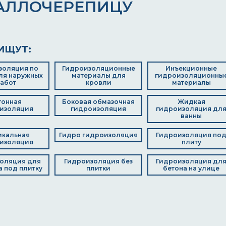
АЛЛОЧЕРЕПИЦУ
ИЩУТ:
золяция по
Гидроизоляционные
Инъекционные
ля наружных
материалы для
гидроизоляционны
абот
кровли
материалы
тонная
Боковая обмазочная
Жидкая
изоляция
гидроизоляция
гидроизоляция дл
ванны
икальная
Гидро гидроизоляция
Гидроизоляция по
изоляция
плиту
оляция для
Гидроизоляция без
Гидроизоляция дл
 под плитку
плитки
бетона на улице