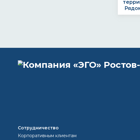
терри
Рядом
Остав
телеф
+7 (
Сотрудничество
egoc
Корпоративным клиентам