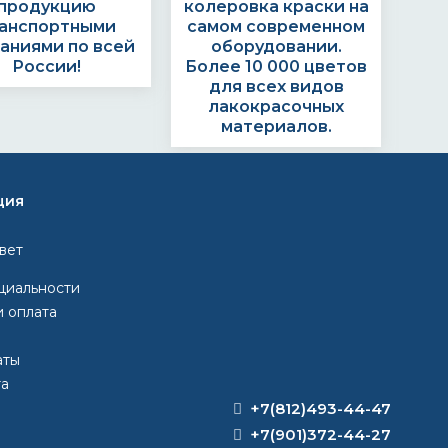
продукцию
колеровка краски на
анспортными
самом современном
аниями по всей
оборудовании.
России!
Более 10 000 цветов
для всех видов
лакокрасочных
материалов.
ция
ЗАКАЗ?
вет
циальности
и оплата
тавляем счёт.
Формируем заказ и
та через банк,
отправляем
аты
картой или
транспортной
та
наличными
компанией
+7(812)493-44-47
+7(901)372-44-27