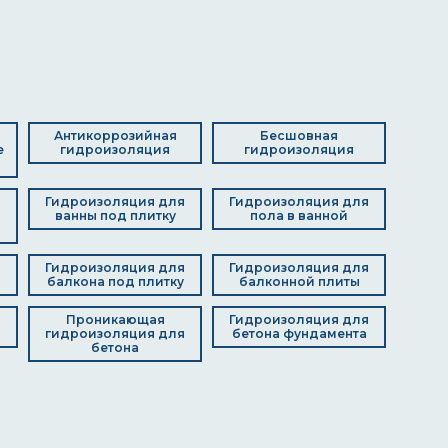
Антикоррозийная
Бесшовная
е
гидроизоляция
гидроизоляция
Гидроизоляция для
Гидроизоляция для
я
ванны под плитку
пола в ванной
д
Гидроизоляция для
Гидроизоляция для
балкона под плитку
балконной плиты
я
Проникающая
Гидроизоляция для
гидроизоляция для
бетона фундамента
бетона