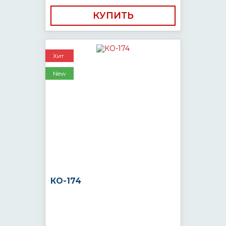
КУПИТЬ
Хит
New
КО-174