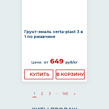
Грунт-эмаль certa-plast 3 в
1 по ржавчине
649
Цена:
от
руб/кг
КУПИТЬ
...
1
2
3
143
»