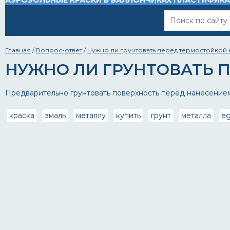
АЭРОЗОЛЬНЫЕ КРАСКИ В БАЛЛОНЧИКАХ
ПЛАСТИФИК
Главная
/
Вопрос-ответ
/
Нужно ли грунтовать перед термостойкой
НУЖНО ЛИ ГРУНТОВАТЬ 
Предварительно грунтовать поверхность перед нанесением 
краска
эмаль
металлу
купить
грунт
металла
eg