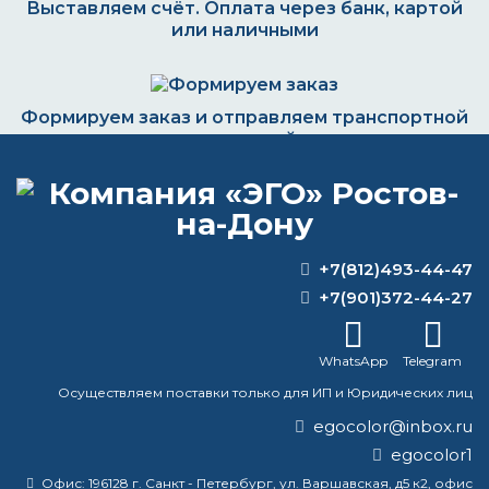
Выставляем счёт. Оплата через банк, картой
или наличными
Формируем заказ и отправляем транспортной
компанией
ВОПРОС-ОТВЕТ
+7(812)493-44-47
+7(901)372-44-27
Какая краска по цинку?
WhatsApp
Telegram
Где можно полиуретановую краску для
бетона купить и на что обратить
Осуществляем поставки только для ИП и Юридических лиц
внимание при выборе
egocolor@inbox.ru
egocolor1
Что такое антикоррозионное
покрытие?
Офис:
196128 г. Санкт - Петербург, ул. Варшавская, д5 к2, офис