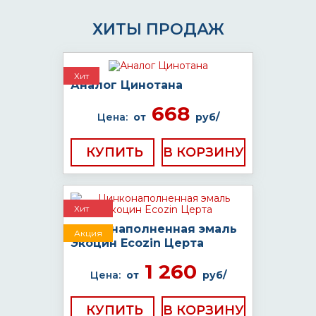
ХИТЫ ПРОДАЖ
Хит
Аналог Цинотана
668
Цена:
от
руб/
КУПИТЬ
Хит
Цинконаполненная эмаль
Акция
Экоцин Ecozin Церта
1 260
Цена:
от
руб/
КУПИТЬ