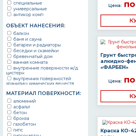
по
специальные
защитное покрытие
Цена:
универсальные
антикор комп
К
ОБЪЕКТ НАНЕСЕНИЯ:
балкон
баня и сауна
батареи и радиаторы
беседки и скамейки
Грунт быстр
бревенчатый дом
алкидно-фе
ванная комната
«ФАРБЕН»
внутренние поверхности ж/д
цистерн
по
внутренних поверхностей
Цена:
хранилищ химических веществ
водопроводы
МАТЕРИАЛ ПОВЕРХНОСТИ:
ворота
К
выхлопные системы
алюминий
автомобилей
асфальт
газопроводы
бетон
гараж
бронза
гидротехнические сооружения
газобетон
городской транспорт
гипс
Краска КО-4
грузовые вагоны
гипсокартон