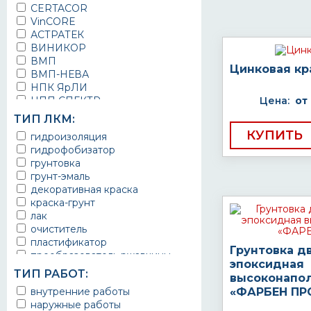
CERTACOR
VinCORE
АСТРАТЕК
ВИНИКОР
ВМП
Цинковая кр
ВМП-НЕВА
НПК ЯрЛИ
НПП СПЕКТР
Цена:
от
НПФ ЭМАЛЬ
ТИП ЛКМ:
ТЕРМА
КУПИТЬ
гидроизоляция
УРЕПЛЕН
гидрофобизатор
грунтовка
грунт-эмаль
декоративная краска
краска-грунт
лак
очиститель
пластификатор
Грунтовка д
преобразователь ржавчины
эпоксидная
эмаль
ТИП РАБОТ:
высоконапо
Краска
внутренние работы
«ФАРБЕН ПР
Покрытие
наружные работы
грунт эмаль