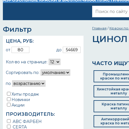
АЭРОЗОЛЬНЫЕ КРАСКИ В БАЛЛОНЧИКАХ
ПЛАСТИФИК
Фильтр
Главная
/
Краски по
ЦИНОЛ
ЦЕНА,
РУБ
:
от
до
Кол-во на странице:
ЧАСТО ИЩУ
Сортировать по:
Промышлен
краски по мет
по
Химстойкая кра
металлу
Хиты продаж
Новинки
Краска патин
Акции
металлу
ПРОИЗВОДИТЕЛЬ:
Антикоррози
ABC ФАРБЕН
краска по мет
CERTA